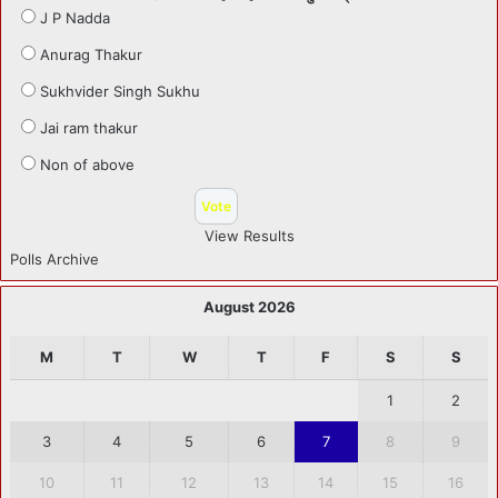
J P Nadda
Anurag Thakur
Sukhvider Singh Sukhu
Jai ram thakur
Non of above
View Results
Polls Archive
August 2026
M
T
W
T
F
S
S
1
2
3
4
5
6
7
8
9
10
11
12
13
14
15
16