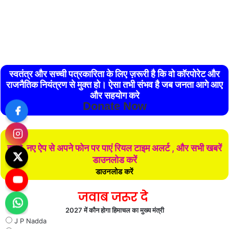
स्वतंत्र और सच्ची पत्रकारिता के लिए ज़रूरी है कि वो कॉरपोरेट और
राजनैतिक नियंत्रण से मुक्त हो। ऐसा तभी संभव है जब जनता आगे आए
और सहयोग करे
Donate Now
हमारे नए ऐप से अपने फोन पर पाएं रियल टाइम अलर्ट , और सभी खबरें
डाउनलोड करें
डाउनलोड करें
जवाब जरूर दे
2027 में कौन होगा हिमाचल का मुख्य मंत्री
J P Nadda