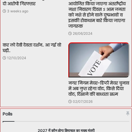
दो आरोपी गिरफ्तार
आयोजित किया जाएगा अंतर्राष्ट्रीय
नशा निवारण दिवस ऽ आम जनता
3 weeks ago
को नशे से होने वाले दुष्प्रभावों व
इसकी रोकथाम बारे किया जाएगा
जागरूक
26/06/2024
कर लो देवी देवता दर्शन.. आ गई वो
घड़ी..
12/10/2024
नगर निगम मेयर-डिप्टी मेयर चुनाव
में अब गुप्त रहेगा वोट, किसे दिया
वोट, दिखाने की बाध्यता खत्म
02/07/2026
Polls
2027 में कौन होगा हिमाचल का मुख्य मंत्री