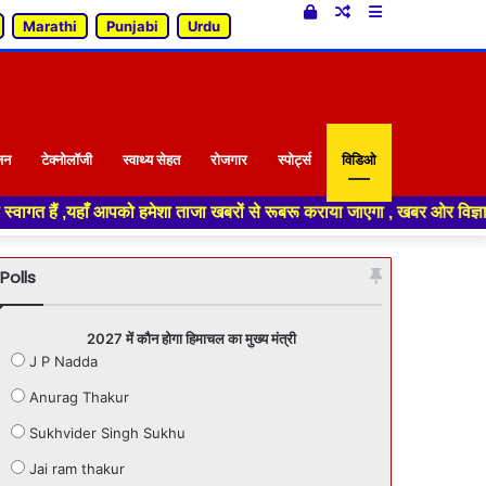
Log
Random
Sidebar
Marathi
Punjabi
Urdu
In
Article
जन
टेक्नोलॉजी
स्वाथ्य सेहत
रोजगार
स्पोर्ट्स
विडिओ
हमेशा ताजा खबरों से रूबरू कराया जाएगा , खबर ओर विज्ञापन के लिए संपर्क करे 
Polls
2027 में कौन होगा हिमाचल का मुख्य मंत्री
J P Nadda
Anurag Thakur
Sukhvider Singh Sukhu
Jai ram thakur