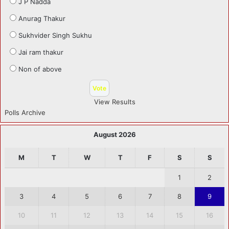
J P Nadda
Anurag Thakur
Sukhvider Singh Sukhu
Jai ram thakur
Non of above
View Results
Polls Archive
August 2026
M
T
W
T
F
S
S
1
2
3
4
5
6
7
8
9
10
11
12
13
14
15
16