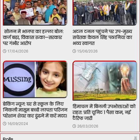
सोलन में भाजपा का हल्ला बोल:
अटल टनल पहुंचने पर उप-मुख्य
कर्ज बढ़ा, विकास रुका—सरकार
सचेतक केवल सिंह पठानिया का
पर गंभीर आरोप
भव्य स्वागत
17/04/2026
15/06/2026
ब्रेकिंग न्यूज: घर से स्कूल के लिए
हिमाचल में बिजली उपभोक्ताओं को
निकली मासूम बच्ची लापता परिजन
राहत: प्रति यूनिट 1 पैसा कम, नई
परेशान शेयर कर ढूंढने में करें मदद।
टैरिफ जारी
16/09/2024
26/03/2026
Polls