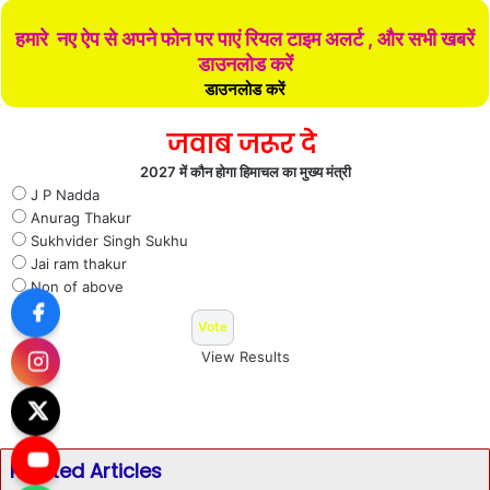
हमारे नए ऐप से अपने फोन पर पाएं रियल टाइम अलर्ट , और सभी खबरें
डाउनलोड करें
डाउनलोड करें
जवाब जरूर दे
2027 में कौन होगा हिमाचल का मुख्य मंत्री
J P Nadda
Anurag Thakur
Sukhvider Singh Sukhu
Jai ram thakur
Non of above
View Results
Related Articles