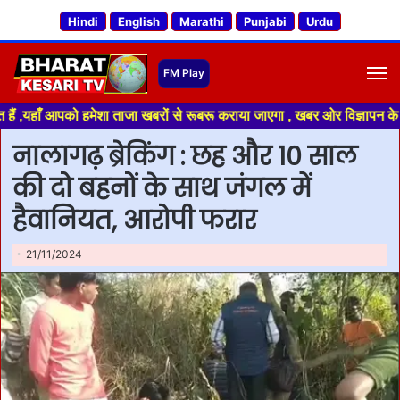
Hindi
English
Marathi
Punjabi
Urdu
M
 आपको हमेशा ताजा खबरों से रूबरू कराया जाएगा , खबर ओर विज्ञापन के लिए संपर्क
नालागढ़ ब्रेकिंग : छह और 10 साल
की दो बहनों के साथ जंगल में
हैवानियत, आरोपी फरार
21/11/2024