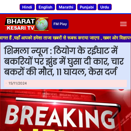
Hindi
English
Marathi
Punjabi
Urdu
M
यहाँ आपको हमेशा ताजा खबरों से रूबरू कराया जाएगा , खबर ओर विज्ञापन के लिए सं
​शिमला न्यूज : ठियोग के रईघाट में
बकरियों पर झुंड में घुसा दी कार, चार
बकरों की मौत, 11 घायल, केस दर्ज
15/11/2024