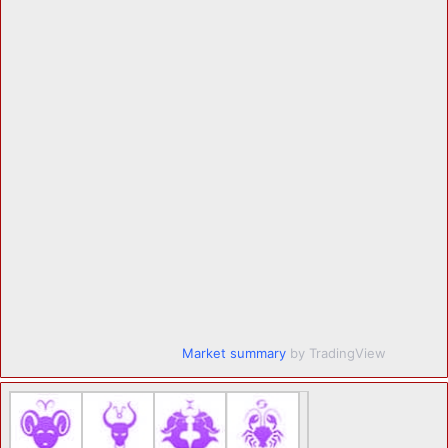
Market summary
by TradingView