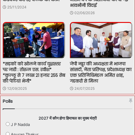
भावभीनी विदाई
25/11/2024
02/06/2026
*सड़कों को खोलने कार्य युद्धस्तर
जेपी नड्डा की अध्यक्षता में भाजपा
पर जारी : तोरुल एस. रवीश*
सांसदों, नेता प्रतिपक्ष, प्रदेशाध्यक्ष का
*कुल्लू से 7 लाख 21 हजार 255 सेब
एक प्रतिनिधिमंडल अमित शाह,
की पेटियां भेजी*
गडकरी से मिला
12/09/2025
24/07/2025
Polls
2027 में कौन होगा हिमाचल का मुख्य मंत्री
J P Nadda
Anurag Thakur