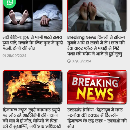
मंडी ब्रेकिंग: कुएं से पानी भरते समय
Breaking News दिल्ली से सोलन
डूबा पति, बचाने के लिए कुएं में कूदी
घूमने आये 13 छात्रों मे से 1 छात्र की
पत्नी, दोनों की मौत
रेवा वाटर फॉल मे पहाड़ी से गिरे
पथर की चपेट मे आने से हुई मृत्यु
25/09/2024
07/06/2024
हिमाचल न्यूज: छुट्टी काटकर ड्यूटी
उत्तराखंड ब्रेकिंग : देहरादून में कार
पर लौट रहे आईटीबीपी की जवान
-इनोवा की टक्कर में दिल्ली-
की बस में ही मौत, बेटियों ने पिता
हिमाचल के छह छात्र – छात्राओं की
को दी मुखाग्नि, नहीं आए अधिकारी
मौत