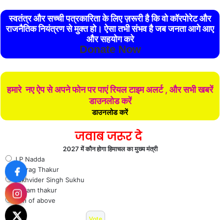
स्वतंत्र और सच्ची पत्रकारिता के लिए ज़रूरी है कि वो कॉरपोरेट और
राजनैतिक नियंत्रण से मुक्त हो। ऐसा तभी संभव है जब जनता आगे आए
और सहयोग करे
Donate Now
हमारे नए ऐप से अपने फोन पर पाएं रियल टाइम अलर्ट , और सभी खबरें
डाउनलोड करें
डाउनलोड करें
जवाब जरूर दे
2027 में कौन होगा हिमाचल का मुख्य मंत्री
J P Nadda
Anurag Thakur
Sukhvider Singh Sukhu
Jai ram thakur
Non of above