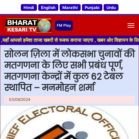
Hindi
English
Marathi
Punjabi
Urdu
M
ो हमेशा ताजा खबरों से रूबरू कराया जाएगा , खबर ओर विज्ञापन के लिए संपर्क कर
सोलन ज़िला में लोकसभा चुनावों की
मतगणना के लिए सभी प्रबंध पूर्ण,
मतगणना केन्द्रों में कुल 62 टेबल
स्थापित – मनमोहन शर्मा
03/06/2024