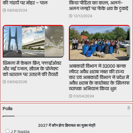
की गांरटी पर मोहर – पाल
किया पीड़िता का कत्ल, अलग-
अलग जगहों पर फेंके शव के टुकड़े
06/06/2024
12/12/2024
शिमला में केबल ब्रिज, फ्लाईओवर
आबकारी विभाग ने 32000 बल्क
और नई टनल, सीएम के प्रोजेक्ट
लीटर अवैध शराब जब्त की राज्य
को धरातल पर उतारने की तैयारी
कर एवं आबकारी विभाग ने प्रदेश में
09/06/2026
अवैध शराब के कारोबार के खिलाफ
व्यापक अभियान किया शुरू
03/04/2024
Polls
2027 में कौन होगा हिमाचल का मुख्य मंत्री
J P Nadda