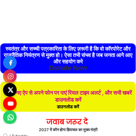
स्वतंत्र और सच्ची पत्रकारिता के लिए ज़रूरी है कि वो कॉरपोरेट और
राजनैतिक नियंत्रण से मुक्त हो। ऐसा तभी संभव है जब जनता आगे आए
और सहयोग करे
Donate Now
हमारे नए ऐप से अपने फोन पर पाएं रियल टाइम अलर्ट , और सभी खबरें
डाउनलोड करें
डाउनलोड करें
जवाब जरूर दे
2027 में कौन होगा हिमाचल का मुख्य मंत्री
J P Nadda