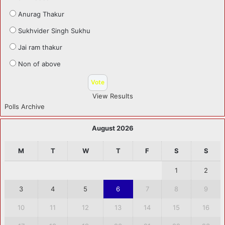
Anurag Thakur
Sukhvider Singh Sukhu
Jai ram thakur
Non of above
View Results
Polls Archive
August 2026
M
T
W
T
F
S
S
1
2
3
4
5
6
7
8
9
10
11
12
13
14
15
16