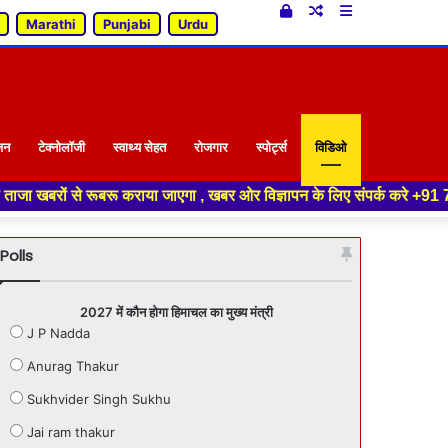
Log
Random
Sidebar
Marathi
Punjabi
Urdu
In
Article
जन
टेक्नोलॉजी
स्वाथ्य सेहत
रोजगार
स्पोर्ट्स
विडिओ
रूबरू कराया जाएगा , खबर ओर विज्ञापन के लिए संपर्क करे +91 70188 04994 ,हमार
Polls
2027 में कौन होगा हिमाचल का मुख्य मंत्री
J P Nadda
Anurag Thakur
Sukhvider Singh Sukhu
Jai ram thakur