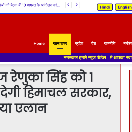
आजादी के 79 वर्षों बाद करेरी वासियों को मिली बस सुविधा : केवल सिंह पठानिया*
Hindi
English
Home
खास खबर
प्रदेश
देश
राजनीति
मनोरं
नमस्कार हमारे न्यूज पोर्टल - मे आपका स्वागत हैं ,यहाँ आपको हमेशा
ज रेणुका सिंह को 1
र देगी हिमाचल सरकार,
िया एलान