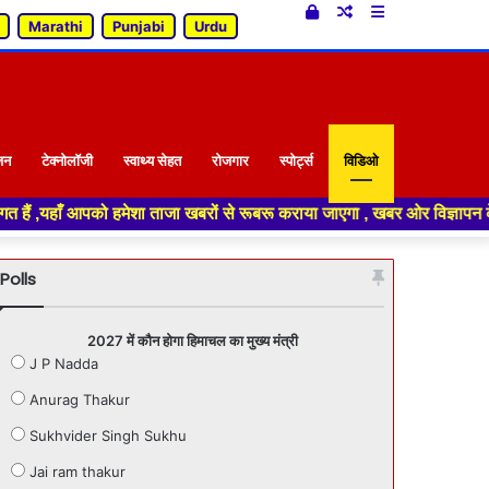
Log
Random
Sidebar
Marathi
Punjabi
Urdu
In
Article
जन
टेक्नोलॉजी
स्वाथ्य सेहत
रोजगार
स्पोर्ट्स
विडिओ
 ताजा खबरों से रूबरू कराया जाएगा , खबर ओर विज्ञापन के लिए संपर्क करे +91 7
Polls
2027 में कौन होगा हिमाचल का मुख्य मंत्री
J P Nadda
Anurag Thakur
Sukhvider Singh Sukhu
Jai ram thakur