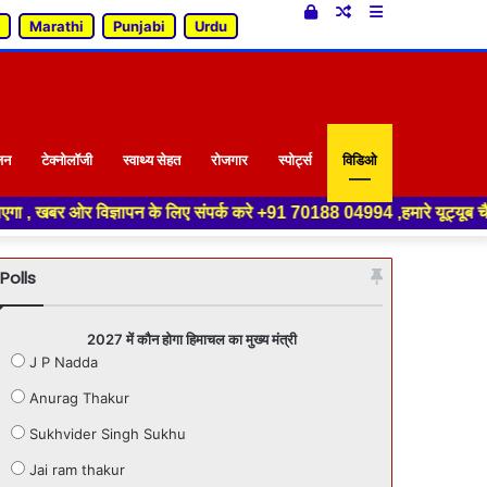
Log
Random
Sidebar
Marathi
Punjabi
Urdu
In
Article
जन
टेक्नोलॉजी
स्वाथ्य सेहत
रोजगार
स्पोर्ट्स
विडिओ
ापन के लिए संपर्क करे +91 70188 04994 ,हमारे यूट्यूब चैनल को सबस्क्राइब करे
Polls
2027 में कौन होगा हिमाचल का मुख्य मंत्री
J P Nadda
Anurag Thakur
Sukhvider Singh Sukhu
Jai ram thakur