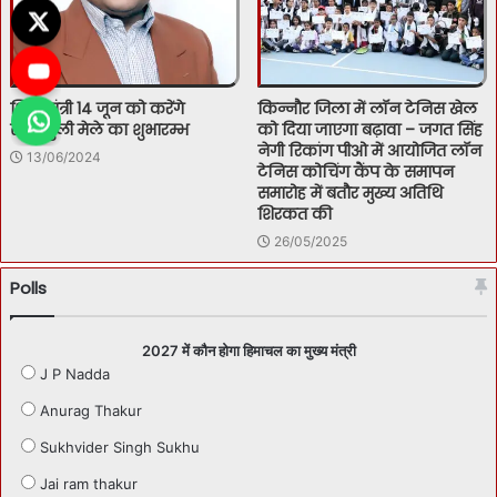
शिक्षा मंत्री 14 जून को करेंगे
किन्नौर जिला में लॉन टेनिस खेल
सरनाहुली मेले का शुभारम्भ
को दिया जाएगा बढ़ावा – जगत सिंह
नेगी रिकांग पीओ में आयोजित लॉन
13/06/2024
टेनिस कोचिंग कैंप के समापन
समारोह में बतौर मुख्य अतिथि
शिरकत की
26/05/2025
Polls
2027 में कौन होगा हिमाचल का मुख्य मंत्री
J P Nadda
Anurag Thakur
Sukhvider Singh Sukhu
Jai ram thakur