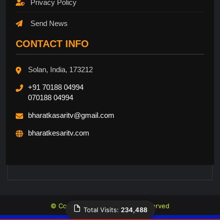
Privacy Policy
Send News
CONTACT INFO
Solan, India, 173212
+91 70188 04994
070188 04994
bharatkasaritv@gmail.com
bharatkesaritv.com
© Copyright 2026, All Rights Reserved
Total Visits:
234,488