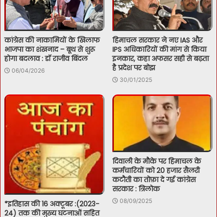
कांग्रेस की नाकामियों के खिलाफ
हिमाचल सरकार ने नए IAS और
भाजपा का शंखनाद – बूथ से शुरू
IPS अधिकारियों की मांग से किया
होगा बदलाव : डॉ राजीव बिंदल
इनकार, कहा अफसर सही से बढ़ता
है प्रदेश पर बोझ
06/04/2026
30/01/2025
दिवाली के मौके पर हिमाचल के
कर्मचारियों को 20 हजार सैलरी
कटौती का तोफ़ा दे गई कांग्रेस
सरकार : त्रिलोक
08/09/2025
*इतिहास की 16 अक्टूबर :(2023-
24) तक की मुख्य घटनाओं सहित