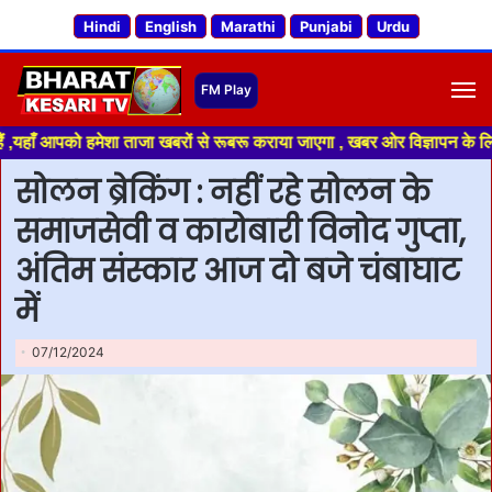
Hindi
English
Marathi
Punjabi
Urdu
M
पको हमेशा ताजा खबरों से रूबरू कराया जाएगा , खबर ओर विज्ञापन के लिए संपर्क 
सोलन ब्रेकिंग : नहीं रहे सोलन के
समाजसेवी व कारोबारी विनोद गुप्ता,
अंतिम संस्कार आज दो बजे चंबाघाट
में
07/12/2024