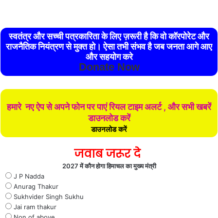
स्वतंत्र और सच्ची पत्रकारिता के लिए ज़रूरी है कि वो कॉरपोरेट और
राजनैतिक नियंत्रण से मुक्त हो। ऐसा तभी संभव है जब जनता आगे आए
और सहयोग करे
Donate Now
हमारे नए ऐप से अपने फोन पर पाएं रियल टाइम अलर्ट , और सभी खबरें
डाउनलोड करें
डाउनलोड करें
जवाब जरूर दे
2027 में कौन होगा हिमाचल का मुख्य मंत्री
J P Nadda
Anurag Thakur
Sukhvider Singh Sukhu
Jai ram thakur
Non of above