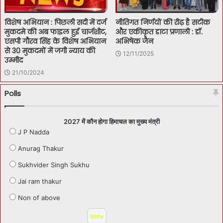
विशेष अभियान : पिछली सदी में दर्ज
नीतिगत निर्णयों की रीढ़ है सटीक
मुकदमे की अब फाइल हुई चार्जशीट,
और एकीकृत डाटा प्रणाली : डॉ.
एसपी गौरव सिंह के विशेष अभियान
अभिषेक जैन
से 30 मुकदमों में जगी न्याय की
12/11/2025
उम्मीद
21/10/2024
Polls
2027 में कौन होगा हिमाचल का मुख्य मंत्री
J P Nadda
Anurag Thakur
Sukhvider Singh Sukhu
Jai ram thakur
Non of above