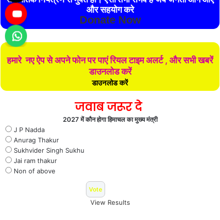
और सहयोग करे
Donate Now
हमारे नए ऐप से अपने फोन पर पाएं रियल टाइम अलर्ट , और सभी खबरें
डाउनलोड करें
डाउनलोड करें
जवाब जरूर दे
2027 में कौन होगा हिमाचल का मुख्य मंत्री
J P Nadda
Anurag Thakur
Sukhvider Singh Sukhu
Jai ram thakur
Non of above
View Results