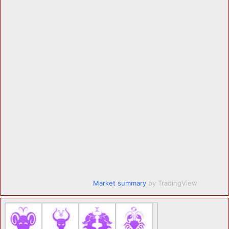
Market summary
by TradingView