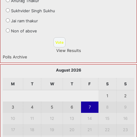
Anurag Thakur
Sukhvider Singh Sukhu
Jai ram thakur
Non of above
View Results
Polls Archive
August 2026
M
T
W
T
F
S
S
1
2
3
4
5
6
7
8
9
10
11
12
13
14
15
16
17
18
19
20
21
22
23