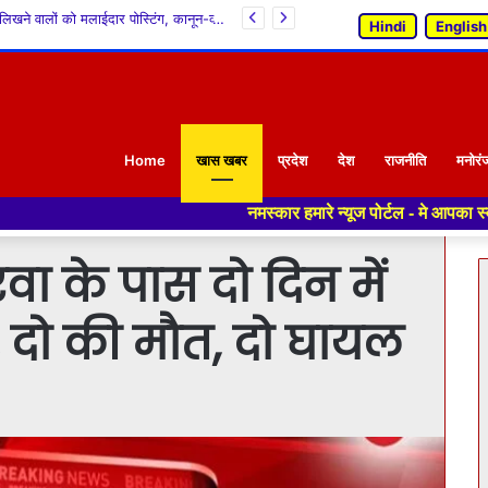
30 बैग की सीमा लगाकर कांग्रेस सरकार ने सेब उत्पादकों की कमर तोड़ी, क्या सिंडिकेट को फायदा पहुंचाने के लिए बागवानों पर थोपी जा रही है नई ‘वसूली’? : सांदीपनि भारद्वाज
Hindi
English
Home
खास खबर
प्रदेश
देश
राजनीति
मनोरं
नमस्कार हमारे न्यूज पोर्टल - मे आपका स्वागत हैं ,यहाँ आपको हमेशा
रवा के पास दो दिन में
, दो की मौत, दो घायल