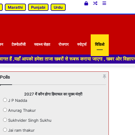
Log
Random
Sidebar
Marathi
Punjabi
Urdu
In
Article
जन
टेक्नोलॉजी
स्वाथ्य सेहत
रोजगार
स्पोर्ट्स
विडिओ
 ताजा खबरों से रूबरू कराया जाएगा , खबर ओर विज्ञापन के लिए संपर्क करे +91 70
Polls
2027 में कौन होगा हिमाचल का मुख्य मंत्री
J P Nadda
Anurag Thakur
Sukhvider Singh Sukhu
Jai ram thakur