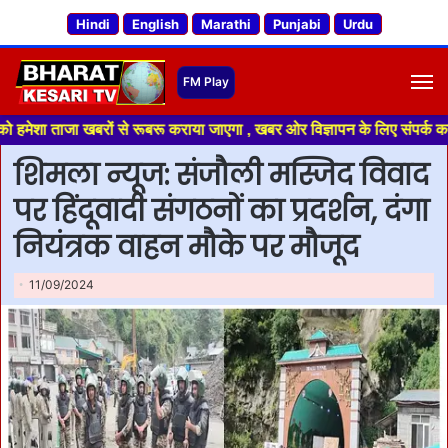
Hindi
English
Marathi
Punjabi
Urdu
M
 खबरों से रूबरू कराया जाएगा , खबर ओर विज्ञापन के लिए संपर्क करे +91 70188 
शिमला न्यूज: संजौली मस्जिद विवाद
पर हिंदूवादी संगठनों का प्रदर्शन, दंगा
नियंत्रक वाहन माैके पर माैजूद
11/09/2024