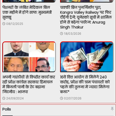
पेंशनरों के लंबित मेडिकल बिल
चक्की ब्रिज पुनर्निर्माण पूरा,
एक महीने में होंगे साफ: मुख्यमंत्री
Kangra Valley Railway पर फिर
सुक्खू
दौड़ेंगी ट्रेनें; यूनेस्को सूची में शामिल
होने से बढ़ेगा पर्यटन: Anurag
08/12/2025
Singh Thakur
18/03/2026
अपनी गारंटीयों से विपरीत कार्य कर
16वें वित्त आयोग से मिलेंगे 240
रही प्रदेश कांग्रेस सरकार हिमाचल
करोड़, प्रदेश की ग्राम पंचायतों को
में बिजली पानी के रेट बढ़ाना
पहले की तुलना में ज्यादा मिलेगा
निंदनीय : भाजपा
बजट*
24/09/2024
02/07/2026
Polls