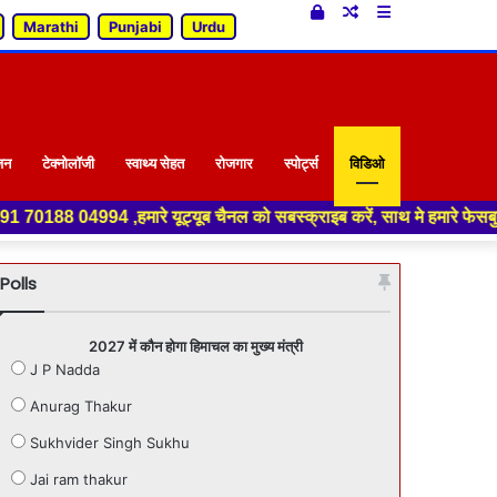
Log
Random
Sidebar
Marathi
Punjabi
Urdu
In
Article
जन
टेक्नोलॉजी
स्वाथ्य सेहत
रोजगार
स्पोर्ट्स
विडिओ
ूट्यूब चैनल को सबस्क्राइब करें, साथ मे हमारे फेसबुक को लाइक जरूर करें ,
Polls
2027 में कौन होगा हिमाचल का मुख्य मंत्री
J P Nadda
Anurag Thakur
Sukhvider Singh Sukhu
Jai ram thakur