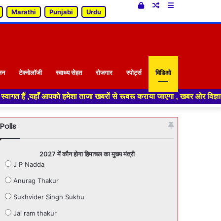
Log
Random
Sidebar
Marathi
Punjabi
Urdu
In
Article
जन
टेक्नोलॉजी
स्वाथ्य सेहत
रोजगार
स्पोर्ट्स
विडिओ
शा ताजा खबरों से रूबरू कराया जाएगा , खबर ओर विज्ञापन के लिए संपर्क करे +91
Polls
2027 में कौन होगा हिमाचल का मुख्य मंत्री
J P Nadda
Anurag Thakur
Sukhvider Singh Sukhu
Jai ram thakur