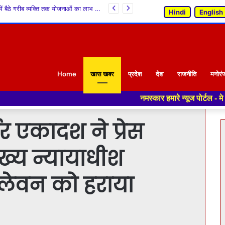
शिमला में संयोजक स्तरीय महिला समागम का भव्य आयोजन
Hindi
English
Home
खास खबर
प्रदेश
देश
राजनीति
मनोरं
नमस्कार हमारे न्यूज पोर्टल - मे आपका स्वागत हैं ,यहाँ आपक
्नर एकादश ने प्रेस
्य न्यायाधीश
लेवन को हराया