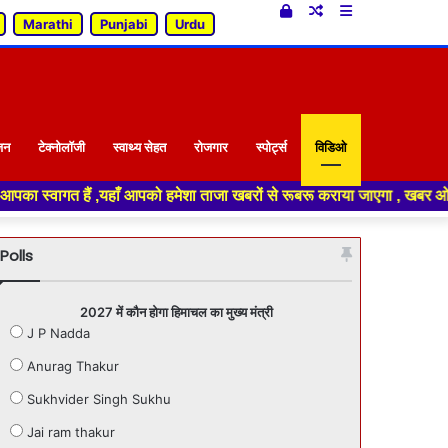
Log
Random
Sidebar
Marathi
Punjabi
Urdu
In
Article
जन
टेक्नोलॉजी
स्वाथ्य सेहत
रोजगार
स्पोर्ट्स
विडिओ
ो हमेशा ताजा खबरों से रूबरू कराया जाएगा , खबर ओर विज्ञापन के लिए संपर्क करे
Polls
2027 में कौन होगा हिमाचल का मुख्य मंत्री
J P Nadda
Anurag Thakur
Sukhvider Singh Sukhu
Jai ram thakur