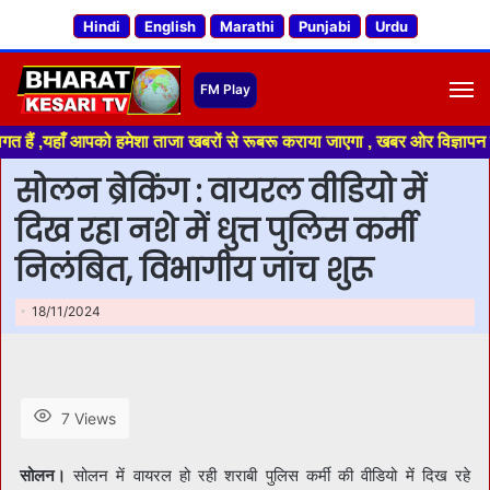
Hindi
English
Marathi
Punjabi
Urdu
M
,यहाँ आपको हमेशा ताजा खबरों से रूबरू कराया जाएगा , खबर ओर विज्ञापन के लिए स
सोलन ब्रेकिंग : वायरल वीडियो में
दिख रहा नशे में धुत्त पुलिस कर्मी
निलंबित, विभागीय जांच शुरू
18/11/2024
7 Views
सोलन।
सोलन में वायरल हो रही शराबी पुलिस कर्मी की वीडियो में दिख रहे