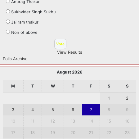
Anurag Thakur
Sukhvider Singh Sukhu
Jai ram thakur
Non of above
View Results
Polls Archive
August 2026
M
T
W
T
F
S
S
1
2
3
4
5
6
7
8
9
10
11
12
13
14
15
16
17
18
19
20
21
22
23