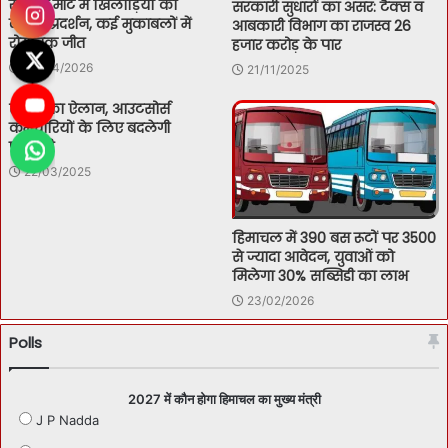
स्पोर्ट्स मीट में खिलाड़ियों का
सरकारी सुधारों का असर: टैक्स व
दमदार प्रदर्शन, कई मुकाबलों में
आबकारी विभाग का राजस्व 26
रोमांचक जीत
हजार करोड़ के पार
30/04/2026
21/11/2025
सीएम का ऐलान, आउटसोर्स
कर्मचारियों के लिए बदलेगी
पॉलिसी
22/03/2025
हिमाचल में 390 बस रूटों पर 3500
से ज्यादा आवेदन, युवाओं को
मिलेगा 30% सब्सिडी का लाभ
23/02/2026
Polls
2027 में कौन होगा हिमाचल का मुख्य मंत्री
J P Nadda