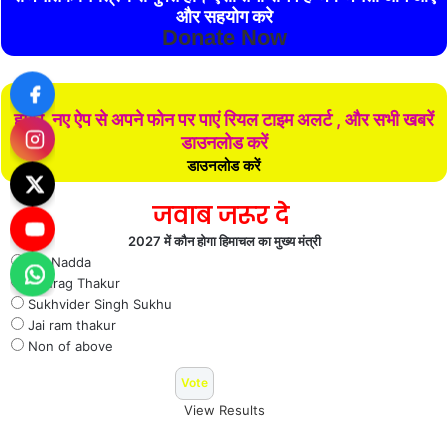
और सहयोग करे
Donate Now
हमारे नए ऐप से अपने फोन पर पाएं रियल टाइम अलर्ट , और सभी खबरें
डाउनलोड करें
डाउनलोड करें
जवाब जरूर दे
2027 में कौन होगा हिमाचल का मुख्य मंत्री
J P Nadda
Anurag Thakur
Sukhvider Singh Sukhu
Jai ram thakur
Non of above
View Results