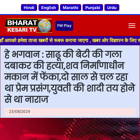
Hindi
English
Marathi
Punjabi
Urdu
M
हमेशा ताजा खबरों से रूबरू कराया जाएगा , खबर ओर विज्ञापन के लिए संपर्क करे +
हे भगवान : साढू की बेटी की गला
दबाकर की हत्या,शव निर्माणाधीन
मकान में फेंका,दो साल से चल रहा
था प्रेम प्रसंग,युवती की शादी तय होने
से था नाराज
23/08/2024