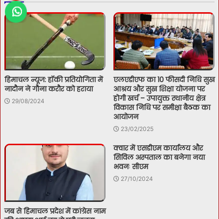
हिमाचल न्यूज: हॉकी प्रतियोगिता में
एलएडीएफ का 10 फीसदी निधि सुख
नादौन ने गौना करौर को हराया
आश्रय और सुख शिक्षा योजना पर
होगी खर्च – उपायुक्त स्थानीय क्षेत्र
29/08/2024
विकास निधि पर समीक्षा बैठक का
आयोजन
23/02/2025
क्वार में एसडीएम कार्यालय और
सिविल अस्पताल का बनेगा नया
भवनः सीएम
27/10/2024
जब से हिमाचल प्रदेश में कांग्रेस नाम