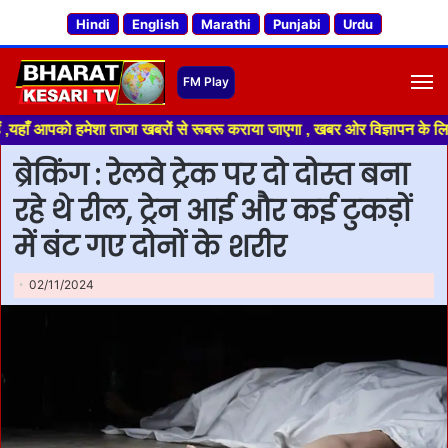
Hindi
English
Marathi
Punjabi
Urdu
M
को हमेशा ताजा खबरों से रूबरू कराया जाएगा , खबर ओर विज्ञापन के लिए संपर्क कर
ब्रेकिंग : रेलवे ट्रेक पर दो दोस्त बना
रहे थे रील, ट्रेन आई और कई टुकड़ों
में बंट गए दोनों के शरीर
02/11/2024