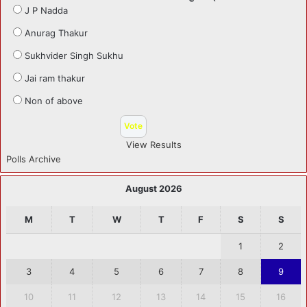
J P Nadda
Anurag Thakur
Sukhvider Singh Sukhu
Jai ram thakur
Non of above
View Results
Polls Archive
August 2026
M
T
W
T
F
S
S
1
2
3
4
5
6
7
8
9
10
11
12
13
14
15
16