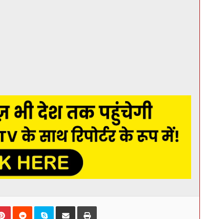
kedIn
Pinterest
Reddit
Skype
Share via Email
Print