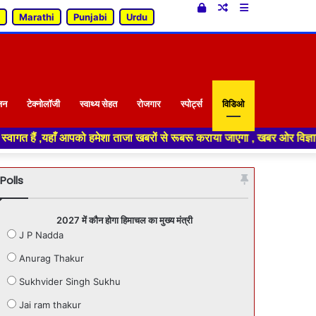
Log
Random
Sidebar
Marathi
Punjabi
Urdu
In
Article
जन
टेक्नोलॉजी
स्वाथ्य सेहत
रोजगार
स्पोर्ट्स
विडिओ
ेशा ताजा खबरों से रूबरू कराया जाएगा , खबर ओर विज्ञापन के लिए संपर्क करे +91
Polls
2027 में कौन होगा हिमाचल का मुख्य मंत्री
J P Nadda
Anurag Thakur
Sukhvider Singh Sukhu
Jai ram thakur