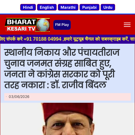
Hindi
English
Marathi
Punjabi
Urdu
M
+91 70188 04994 ,हमारे यूट्यूब चैनल को सबस्क्राइब करें, साथ मे हमारे फेसबुक
स्थानीय निकाय और पंचायतीराज
चुनाव जनमत संग्रह साबित हुए,
जनता ने कांग्रेस सरकार को पूरी
तरह नकारा : डॉ. राजीव बिंदल
03/06/2026