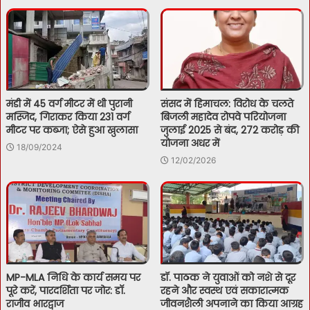
मंडी में 45 वर्ग मीटर में थी पुरानी
संसद में हिमाचल: विरोध के चलते
मस्जिद, गिराकर किया 231 वर्ग
बिजली महादेव रोपवे परियोजना
मीटर पर कब्जा; ऐसे हुआ खुलासा
जुलाई 2025 से बंद, 272 करोड़ की
योजना अधर में
18/09/2024
12/02/2026
MP-MLA निधि के कार्य समय पर
डॉ. पाठक ने युवाओं को नशे से दूर
पूरे करें, पारदर्शिता पर जोर: डाॅ.
रहने और स्वस्थ एवं सकारात्मक
राजीव भारद्वाज
जीवनशैली अपनाने का किया आग्रह