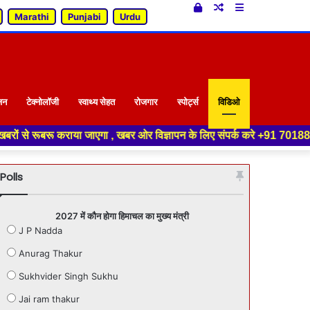
Log
Random
Sidebar
Marathi
Punjabi
Urdu
In
Article
जन
टेक्नोलॉजी
स्वाथ्य सेहत
रोजगार
स्पोर्ट्स
विडिओ
 जाएगा , खबर ओर विज्ञापन के लिए संपर्क करे +91 70188 04994 ,हमारे यूट्यूब च
Polls
2027 में कौन होगा हिमाचल का मुख्य मंत्री
J P Nadda
Anurag Thakur
Sukhvider Singh Sukhu
Jai ram thakur