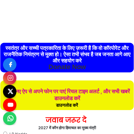
स्वतंत्र और सच्ची पत्रकारिता के लिए ज़रूरी है कि वो कॉरपोरेट और
राजनैतिक नियंत्रण से मुक्त हो। ऐसा तभी संभव है जब जनता आगे आए
और सहयोग करे
Donate Now
हमारे नए ऐप से अपने फोन पर पाएं रियल टाइम अलर्ट , और सभी खबरें
डाउनलोड करें
डाउनलोड करें
जवाब जरूर दे
2027 में कौन होगा हिमाचल का मुख्य मंत्री
J P Nadda