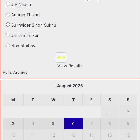
J P Nadda
Anurag Thakur
Sukhvider Singh Sukhu
Jai ram thakur
Non of above
View Results
Polls Archive
August 2026
M
T
W
T
F
S
S
1
2
3
4
5
6
7
8
9
10
11
12
13
14
15
16