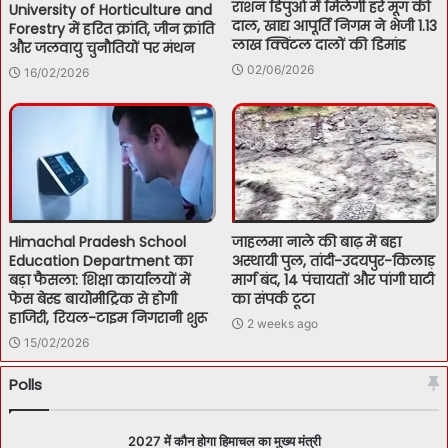
राशन डिपुओं में मिलेगी हरे मूंग की
University of Horticulture and
दाल, खाद्य आपूर्ति निगम ने भेजी 1.13
Forestry में हरित क्रांति, जीन क्रांति
लाख क्विंटल दालों की डिमांड
और जलवायु चुनौतियों पर मंथन
02/06/2026
16/02/2026
Himachal Pradesh School
जाहलमा नाले की बाढ़ में बहा
Education Department का
अस्थायी पुल, तांदी-उदयपुर-किलाड़
बड़ा फैसला: शिक्षा कार्यालयों में
मार्ग बंद, 14 पंचायतों और पांगी घाटी
फेस बेस्ड बायोमीट्रिक से होगी
का संपर्क टूटा
हाजिरी, रियल-टाइम निगरानी शुरू
2 weeks ago
15/02/2026
Polls
2027 में कौन होगा हिमाचल का मुख्य मंत्री