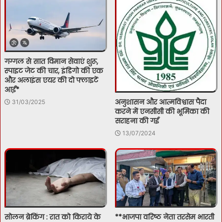
गग्गल से सात विमान सेवाएं शुरू,
स्पाइट जेट की चार, इंडिगो की एक
और अलाइंस एयर की दो फ्लाइटें
आईं*
अनुशासन और आत्मविश्वास पैदा
31/03/2025
करने में एनसीसी की भूमिका की
सराहना की गई
13/07/2024
सोलन ब्रेकिंग : रात को किराये के
**भाजपा वरिष्ठ नेता तरसेम भारती