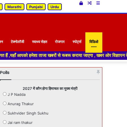
Log
Random
Sidebar
Marathi
Punjabi
Urdu
In
Article
जन
टेक्नोलॉजी
स्वाथ्य सेहत
रोजगार
स्पोर्ट्स
विडिओ
ेशा ताजा खबरों से रूबरू कराया जाएगा , खबर ओर विज्ञापन के लिए संपर्क करे +91
Polls
2027 में कौन होगा हिमाचल का मुख्य मंत्री
J P Nadda
Anurag Thakur
Sukhvider Singh Sukhu
Jai ram thakur