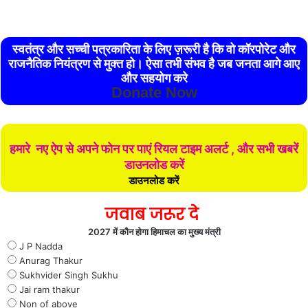
स्वतंत्र और सच्ची पत्रकारिता के लिए ज़रूरी है कि वो कॉरपोरेट और
राजनैतिक नियंत्रण से मुक्त हो। ऐसा तभी संभव है जब जनता आगे आए
और सहयोग करे
Donate Now
हमारे नए ऐप से अपने फोन पर पाएं रियल टाइम अलर्ट , और सभी खबरें
डाउनलोड करें
डाउनलोड करें
जवाब जरूर दे
2027 में कौन होगा हिमाचल का मुख्य मंत्री
J P Nadda
Anurag Thakur
Sukhvider Singh Sukhu
Jai ram thakur
Non of above