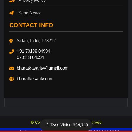
Privacy Policy
Send News
CONTACT INFO
Solan, India, 173212
+91 70188 04994
070188 04994
bharatkasaritv@gmail.com
bharatkesaritv.com
© Copyright 2026, All Rights Reserved
Total Visits:
234,718