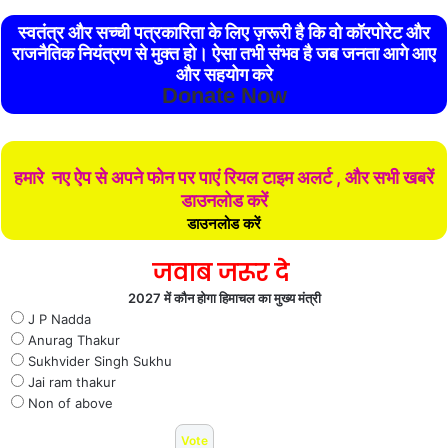
स्वतंत्र और सच्ची पत्रकारिता के लिए ज़रूरी है कि वो कॉरपोरेट और
राजनैतिक नियंत्रण से मुक्त हो। ऐसा तभी संभव है जब जनता आगे आए
और सहयोग करे
Donate Now
हमारे नए ऐप से अपने फोन पर पाएं रियल टाइम अलर्ट , और सभी खबरें
डाउनलोड करें
डाउनलोड करें
जवाब जरूर दे
2027 में कौन होगा हिमाचल का मुख्य मंत्री
J P Nadda
Anurag Thakur
Sukhvider Singh Sukhu
Jai ram thakur
Non of above