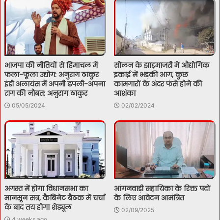
भाजपा की नीतियों से हिमाचल में
सोलन के झाड़माजरी में औद्योगिक
फला-फूला उद्योग: अनुराग ठाकुर
इकाई में भड़की आग, कुछ
इंडी अलायंस में अपनी ढपली-अपना
कामगारों के अंदर फंसे होने की
राग की नौबत: अनुराग ठाकुर
आशंका
05/05/2024
02/02/2024
अगस्त में होगा विधानसभा का
आंगनवाड़ी सहायिका के रिक्त पदों
मानसून सत्र, कैबिनेट बैठक में चर्चा
के लिए आवेदन आमंत्रित
के बाद तय होगा शेड्यूल
02/09/2025
4 weeks ago