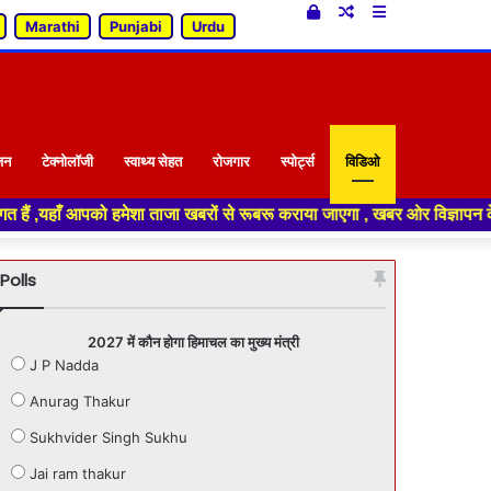
Log
Random
Sidebar
Marathi
Punjabi
Urdu
In
Article
जन
टेक्नोलॉजी
स्वाथ्य सेहत
रोजगार
स्पोर्ट्स
विडिओ
ाजा खबरों से रूबरू कराया जाएगा , खबर ओर विज्ञापन के लिए संपर्क करे +91 7018
Polls
2027 में कौन होगा हिमाचल का मुख्य मंत्री
J P Nadda
Anurag Thakur
Sukhvider Singh Sukhu
Jai ram thakur