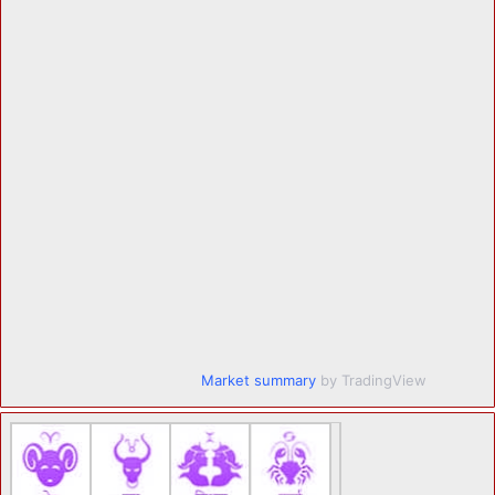
Market summary
by TradingView