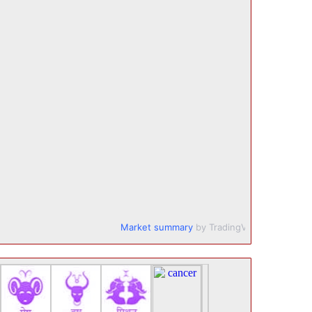
Market summary
by TradingView