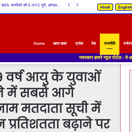
‘ग्रीन शिमला, आवर शिमला’ अभियान की शुरुआत, सीएम सुक्खू ने किया पौधरोपण
Hindi
English
Home
खास खबर
प्रदेश
देश
राजनीति
मनोरं
नमस्कार हमारे न्यूज पोर्टल - मे आपका स्वागत हैं ,य
 वर्ष आयु के युवाओं
 में सबसे आगे
ाम मतदाता सूची में