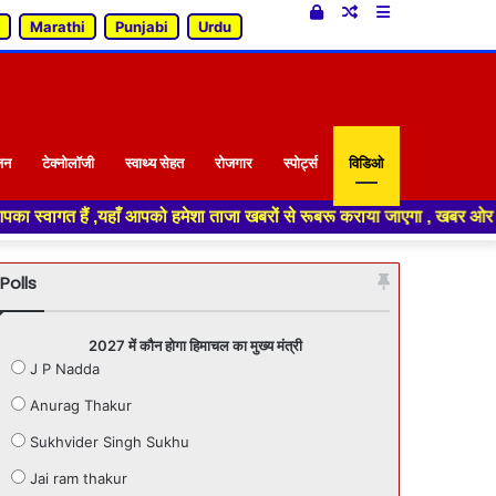
Log
Random
Sidebar
Marathi
Punjabi
Urdu
In
Article
जन
टेक्नोलॉजी
स्वाथ्य सेहत
रोजगार
स्पोर्ट्स
विडिओ
हाँ आपको हमेशा ताजा खबरों से रूबरू कराया जाएगा , खबर ओर विज्ञापन के लिए संप
Polls
2027 में कौन होगा हिमाचल का मुख्य मंत्री
J P Nadda
Anurag Thakur
Sukhvider Singh Sukhu
Jai ram thakur