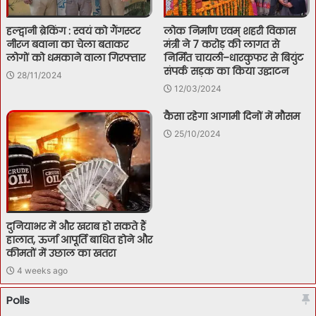
हल्द्वानी ब्रेकिंग : स्वयं को गैंगस्टर
लोक निर्माण एवम् शहरी विकास
नीरज बवाना का चेला बताकर
मंत्री ने 7 करोड़ की लागत से
लोगों को धमकाने वाला गिरफ्तार
निर्मित चायली–धारकुफर से बियुंट
संपर्क सड़क का किया उद्घाटन
28/11/2024
12/03/2024
कैसा रहेगा आगामी दिनों में मौसम
25/10/2024
दुनियाभर में और खराब हो सकते हैं
हालात, ऊर्जा आपूर्ति बाधित होने और
कीमतों में उछाल का खतरा
4 weeks ago
Polls