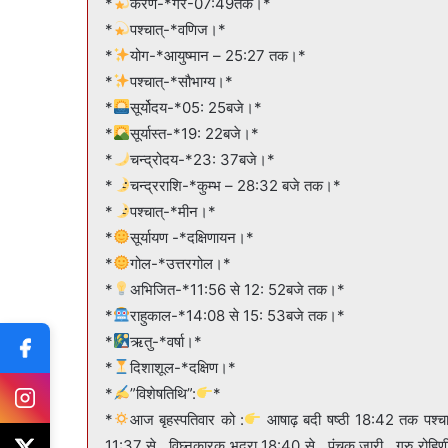
*
करण-*गर-07:49तक।*
*
पश्चात्-*वणिज।*
*
योग-*आयुष्मान – 25:27 तक।*
*
पश्चात्-*सौभाग्य।*
*
सूर्योदय-*05: 25बजे।*
*
सूर्यास्त-*19: 22बजे।*
*
चन्द्रोदय-*23: 37बजे।*
*
चन्द्रराशि-*कुम्भ – 28:32 बजे तक।*
*
पश्चात्-*मीन।*
*
सूर्यायण -*दक्षिणायन।*
*
गोल-*उत्तरगोल।*
*
अभिजित-*11:56 से 12: 52बजे तक।*
*
राहुकाल-*14:08 से 15: 53बजे तक।*
*
ऋतु-*वर्षा।*
*
दिशाशूल-*दक्षिण।*
*
”विशेषतिथि”:
*
*
आज बृहस्पतिवार को :
आषाढ़ बदी षष्ठी 18:42 तक पश्चात् स
11:37 से , विघ्नकारक भद्रा 18:40 से , पंचक जारी , गुरु रोहिणी 