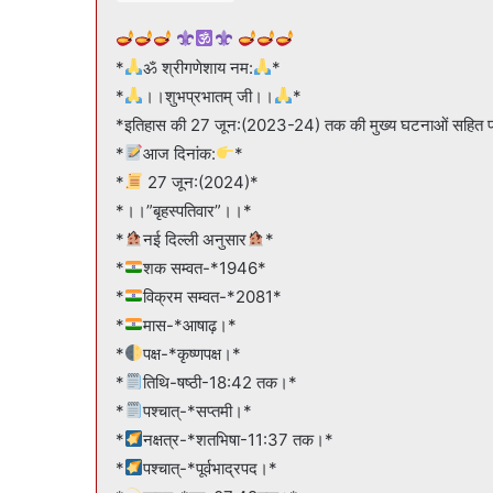
*
ॐ श्रीगणेशाय नम:
*
*
।।शुभप्रभातम् जी।।
*
*इतिहास की 27 जून:(2023-24) तक की मुख्य घटनाओं सहित पञ्चा
*
आज दिनांक:
*
*
27 जून:(2024)*
*।।”बृहस्पतिवार”।।*
*
नई दिल्ली अनुसार
*
*
शक सम्वत-*1946*
*
विक्रम सम्वत-*2081*
*
मास-*आषाढ़।*
*
पक्ष-*कृष्णपक्ष।*
*
तिथि-षष्ठी-18:42 तक।*
*
पश्चात्-*सप्तमी।*
*
नक्षत्र-*शतभिषा-11:37 तक।*
*
पश्चात्-*पूर्वभाद्रपद।*