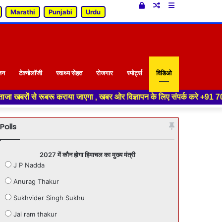
Log
Random
Sidebar
Marathi
Punjabi
Urdu
In
Article
जन
टेक्नोलॉजी
स्वाथ्य सेहत
रोजगार
स्पोर्ट्स
विडिओ
रूबरू कराया जाएगा , खबर ओर विज्ञापन के लिए संपर्क करे +91 70188 04994 ,हमार
Polls
2027 में कौन होगा हिमाचल का मुख्य मंत्री
J P Nadda
Anurag Thakur
Sukhvider Singh Sukhu
Jai ram thakur