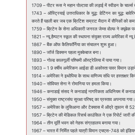
1709 – पीटर रूस ने महान पोल्टावा की लड़ाई में स्वीडन के चार्ल्स 
1743 – ऑस्ट्रियाई उत्तराधिकार के युद्ध: डेटिंगन का युद्ध: बावेरिया म
करते हैं पहली बार जब एक ब्रिटिश सम्राट मैदान में सैनिकों को क
1759 – ब्रिटेन के सेना अधिकारी जनरल जेम्स वोल्फ ने क्यूबेक 
1821 – न्यू हैम्पटन स्कूल की स्थापना संयुक्त राज्य अमेरिका में न्यू 
1867 – बैंक ऑफ कैलिफाॅर्निया का संचालन शुरू हुआ।
1890 – जॉर्ज डिक्सन पहला मुक्केबाज बना।
1893 – गोल्ड कालगूर्ली पश्चिमी ऑस्ट्रेलिया में पाया गया।
1903 – 1 9 वर्षीय अमेरिकन आईडा डी अकोस्ता पावर विमान उड़ा
1914 – अमेरिका ने इथोपिया के साथ वाणिज्य संधि पर हस्ताक्षर कि
1940 – सोवियत सेना ने रोमानिया पर हमला किया।
1946 – कनाडाई संसद ने कनाडाई नागरिकता अधिनियम में कनाडा
1950 – संयुक्त राष्ट्रसंघ सुरक्षा परिषद् का प्रस्ताव अपनाया गया
1957 – अमेरिका के लुसिआना और टेक्सास में ऑद्रे तूफान से 52
1957 – ब्रिटेन की मेडिकल रिसर्च काउंसिल ने एक रिपोर्ट जारी की
1964 – तीन मूर्ति भवन को नेहरू संग्रहालय बनाया गया।
1967 – भारत में निर्मित पहले यात्री विमान एचएस-748 को इंडिय