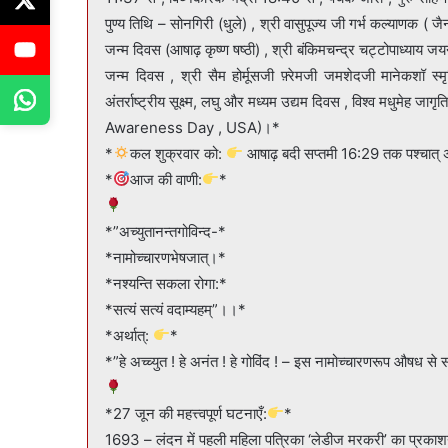
पुण्य तिथि – सोनगिरी (धुले) , श्री वासुपूज्य जी गर्भ कल्याणक ( ज
जन्म दिवस (आषाढ़ कृष्ण षष्ठी) , श्री बंकिमचन्द्र चट्टोपाध्याय जय
जन्म दिवस , श्री सैम होर्मूसजी फ़्रेमजी जमशेदजी मानेकशॉ स्
अंतर्राष्ट्रीय सूक्ष्म, लघु और मध्यम उद्यम दिवस , विश्व मधुमेह जागृति दिवस व राष्ट्रीय पीटीएसडी जागरूकता दिवस , यूएसए (
Awareness Day , USA)।*
*
कल शुक्रवार को:
आषाढ़ बदी सप्तमी 16:29 तक पश्चात् अष
*
आज की वाणी:
*
*”अच्युतानन्तगोविन्द-*
*नामोच्चारणभेषजात्।*
*नश्यन्ति सकला रोगा:*
*सत्यं सत्यं वदाम्यहम्”।।*
*अर्थात्:
*
*”हे अच्च्युत ! हे अनंत ! हे गोविंद ! – इस नामोच्चारणरूप औषध से स
*27 जून की महत्त्वपूर्ण घटनाएँ:
*
1693 – लंदन में पहली महिला पत्रिका ‘लेडीज मरकरी’ का प्रका