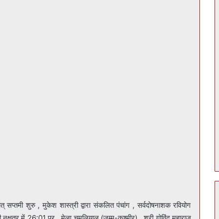
प्तमी शुरु , मुकेश शास्त्री द्वारा संकलित पंचांग , सर्वदोषनाशक रवियोग
नक्षत्र में 26:01 पर , मेला चमलियाल (जम्मू-कश्मीर) , श्री गोविंद महाराज