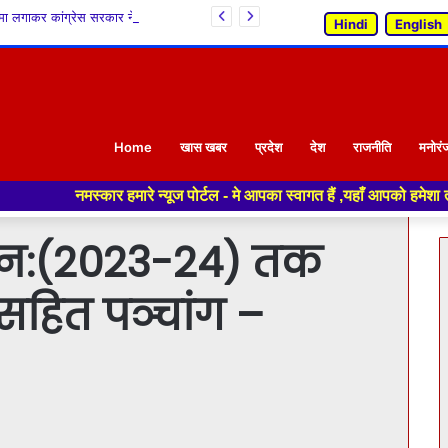
30 बैग की सीमा लगाकर कांग्रेस सरकार ने सेब उत्पादकों की कमर तोड़ी, क्या सिंडिकेट को फायदा पहुंचाने के लिए बागवानों पर थोपी जा रही है नई ‘वसूली’? : सांदीपनि भारद्वाज
Hindi
English
Home
खास खबर
प्रदेश
देश
राजनीति
मनोरं
ार हमारे न्यूज पोर्टल - मे आपका स्वागत हैं ,यहाँ आपको हमेशा ताजा खबरों से 
ून:(2023-24) तक
सहित पञ्चांग –