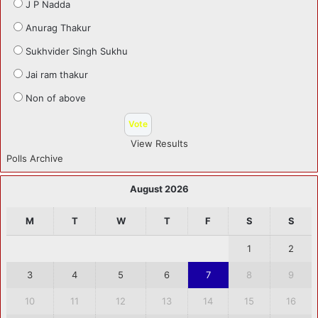
J P Nadda
Anurag Thakur
Sukhvider Singh Sukhu
Jai ram thakur
Non of above
View Results
Polls Archive
August 2026
M
T
W
T
F
S
S
1
2
3
4
5
6
7
8
9
10
11
12
13
14
15
16