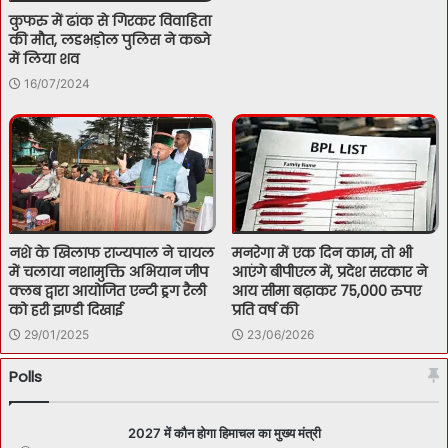
कुफरु में ढांक से गिरकर विवाहिता
की मौत, लडभड़ोल पुलिस ने कब्जे
में लिया शव
16/07/2024
नशे के खिलाफ राज्यपाल ने चायल
मनरेगा में एक दिन काम, तो भी
में चलाया नशामुक्ति अभियान जीप
आएंगे बीपीएल में, प्रदेश सरकार ने
क्लब द्वारा आयोजित एन्टी ड्रग रैली
आय सीमा बढ़ाकर 75,000 रुपए
को हरी झण्डी दिखाई
प्रति वर्ष की
29/01/2025
23/06/2026
Polls
2027 में कौन होगा हिमाचल का मुख्य मंत्री